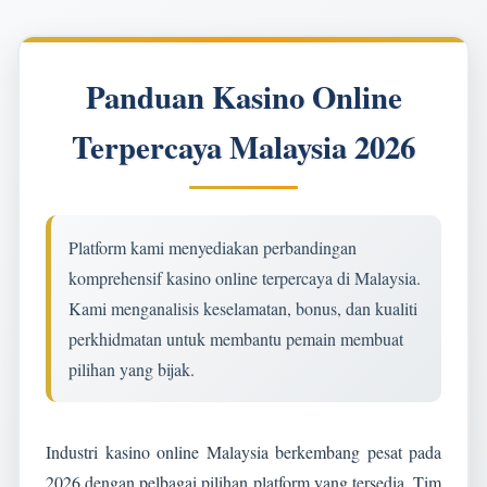
Panduan Kasino Online
Terpercaya Malaysia 2026
Platform kami menyediakan perbandingan
komprehensif kasino online terpercaya di Malaysia.
Kami menganalisis keselamatan, bonus, dan kualiti
perkhidmatan untuk membantu pemain membuat
pilihan yang bijak.
Industri kasino online Malaysia berkembang pesat pada
2026 dengan pelbagai pilihan platform yang tersedia. Tim