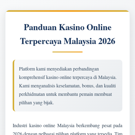
Panduan Kasino Online
Terpercaya Malaysia 2026
Platform kami menyediakan perbandingan
komprehensif kasino online terpercaya di Malaysia.
Kami menganalisis keselamatan, bonus, dan kualiti
perkhidmatan untuk membantu pemain membuat
pilihan yang bijak.
Industri kasino online Malaysia berkembang pesat pada
2026 dengan pelbagai pilihan platform yang tersedia. Tim