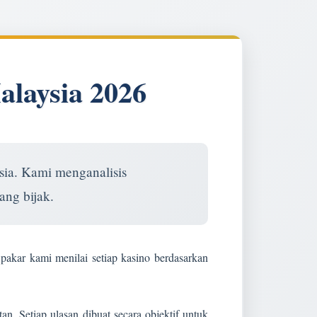
alaysia 2026
sia. Kami menganalisis
ang bijak.
pakar kami menilai setiap kasino berdasarkan
. Setiap ulasan dibuat secara objektif untuk