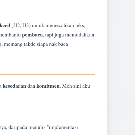
kecil
(H2, H3) untuk memecahkan teks,
pembaca
a membantu
, tapi juga memudahkan
ng, memang takde siapa nak baca
kesedaran
komitmen
da
dan
. Meh sini aku
nya, daripada menulis "implementasi