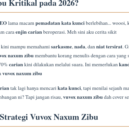
 Kritikal pada 2026?
EO
pemadatan kata kunci
lama macam
berlebihan... woooi, 
enjin carian
am cara
beroperasi. Meh sini aku cerita sikit
sarkasme
nada
niat tersirat
kini mampu memahami
,
, dan
. G
vox naxum zibu
membantu korang menulis dengan cara yang s
carian
kan
 70%
kini dilakukan melalui suara. Ini memerlukan
vuvox naxum zibu
da
rian
kata kunci
tak lagi hanya mencari
, tapi menilai sejauh 
vuvox naxum zibu
embangan ni? Tapi jangan risau,
dah cover s
trategi Vuvox Naxum Zibu