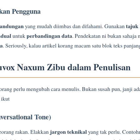
skan Pengguna
andungan
tajuk 
yang mudah diimbas dan difahami. Gunakan
adual
perbandingan data
untuk
. Pendekatan ni bukan sahaj
a
. Seriously, kalau artikel korang macam satu blok teks panja
uvox Naxum Zibu dalam Penulisan
korang perlu mengubah cara menulis. Bukan susah pun, janji a
 ikut
ersational Tone)
jargon teknikal
seorang rakan. Elakkan
yang tak perlu. Contoh