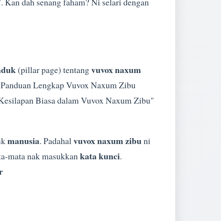
lu". Kan dah senang faham? Ni selari dengan
nduk
vuvox naxum
(pillar page) tentang
 "Panduan Lengkap Vuvox Naxum Zibu
"Kesilapan Biasa dalam Vuvox Naxum Zibu"
manusia
vuvox naxum zibu
uk
. Padahal
ni
kata kunci
ata-mata nak masukkan
.
r