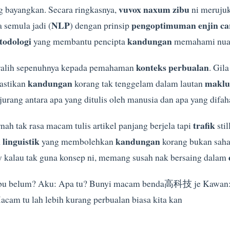
vuvox naxum zibu
g bayangkan. Secara ringkasnya,
ni merujuk
NLP
pengoptimuman enjin ca
semula jadi (
) dengan prinsip
todologi
kandungan
yang membantu pencipta
memahami nuan
konteks perbualan
ralih sepenuhnya kepada pemahaman
. Gila
kandungan
makl
pastikan
korang tak tenggelam dalam lautan
jurang antara apa yang ditulis oleh manusia dan apa yang difa
trafik
rnah tak rasa macam tulis artikel panjang berjela tapi
sti
linguistik
kandungan
yang membolehkan
korang bukan sahaj
y kalau tak guna konsep ni, memang susah nak bersaing dalam
ibu belum? Aku: Apa tu? Bunyi macam benda高科技 je Kawan: H
Macam tu lah lebih kurang perbualan biasa kita kan