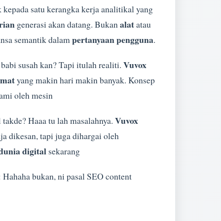
 kepada satu kerangka kerja analitikal yang
rian
alat
generasi akan datang. Bukan
atau
pertanyaan pengguna
sa semantik dalam
.
Vuvox
 babi susah kan? Tapi itulah realiti.
umat
yang makin hari makin banyak. Konsep
hami oleh mesin
Vuvox
ll takde? Haaa tu lah masalahnya.
a dikesan, tapi juga dihargai oleh
dunia digital
sekarang
ahaha bukan, ni pasal SEO content