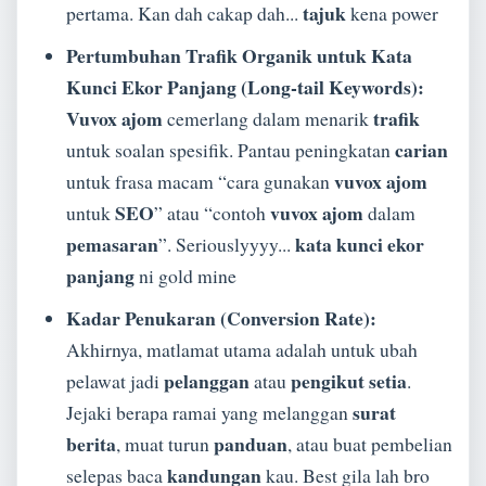
tajuk
pertama. Kan dah cakap dah...
kena power
Pertumbuhan
Trafik Organik
untuk
Kata
Kunci Ekor Panjang (Long-tail Keywords)
:
Vuvox ajom
trafik
cemerlang dalam menarik
carian
untuk soalan spesifik. Pantau peningkatan
vuvox ajom
untuk frasa macam “cara gunakan
SEO
vuvox ajom
untuk
” atau “contoh
dalam
pemasaran
kata kunci ekor
”. Seriouslyyyy...
panjang
ni gold mine
Kadar Penukaran (Conversion Rate):
Akhirnya, matlamat utama adalah untuk ubah
pelanggan
pengikut setia
pelawat jadi
atau
.
surat
Jejaki berapa ramai yang melanggan
berita
panduan
, muat turun
, atau buat pembelian
kandungan
selepas baca
kau. Best gila lah bro