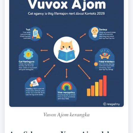
Vuvox Ajom kerangka