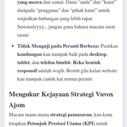
yang mesra
dan santai. Guna “anda” dan “kami”
daripada “pengguna” dan “pihak kami” untuk
wujudkan hubungan yang lebih rapat.
Seriouslyyyy... jangan guna bahasa macam surat
rasmi
Tidak Menguji pada
Peranti Berbeza
:
Pastikan
kandungan
desktop
kau nampak baik pada
,
tablet
telefon bimbit
Reka bentuk
, dan
.
responsif
adalah wajib. Bestttt gila kalau website
kau nampak cantik kat semua peranti
Mengukur Kejayaan
Strategi Vuvox
Ajom
strategi pemasaran
Macam mana-mana
, kau kena
Petunjuk Prestasi Utama (KPI)
tetapkan
untuk