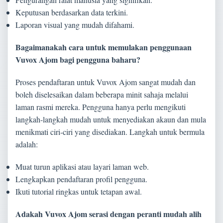
Keputusan berdasarkan data terkini.
Laporan visual yang mudah difahami.
Bagaimanakah cara untuk memulakan penggunaan
Vuvox Ajom bagi pengguna baharu?
Proses pendaftaran untuk Vuvox Ajom sangat mudah dan
boleh diselesaikan dalam beberapa minit sahaja melalui
laman rasmi mereka. Pengguna hanya perlu mengikuti
langkah-langkah mudah untuk menyediakan akaun dan mula
menikmati ciri-ciri yang disediakan. Langkah untuk bermula
adalah:
Muat turun aplikasi atau layari laman web.
Lengkapkan pendaftaran profil pengguna.
Ikuti tutorial ringkas untuk tetapan awal.
Adakah Vuvox Ajom serasi dengan peranti mudah alih