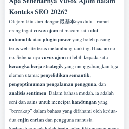
Apa Sebenarnya
Vuvox Ajom
dalam
Konteks
SEO 2026
?
Ok jom kita start dengan最基本nya dulu... ramai
vuvox ajom
alat
orang ingat
ni macam satu
automatik
plugin power
atau
yang boleh pasang
terus website terus melambung ranking. Haaa no no
vuvox ajom
no. Sebenarnya
ni lebih kepada satu
kerangka kerja strategik
yang menggabungkan tiga
penyelidikan semantik
elemen utama:
,
pengoptimuman pengalaman pengguna
, dan
analisis sentimen
. Dalam bahasa mudah, ia adalah
kandungan
seni dan sains untuk mencipta
yang
“bercakap” dalam bahasa yang difahami oleh kedua-
enjin carian
dua
dan pengguna manusia.
Seriouslyyyy tak boleh brain kalau fikir macam mana