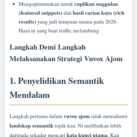
cuplikan unggulan
Mengoptimumkan untuk
(featured snippets)
hasil carian kaya (rich
dan
results)
yang jadi tumpuan utama pada 2026.
Haaa ni yang buat traffic melambung
Langkah Demi Langkah
Melaksanakan
Strategi Vuvox Ajom
1.
Penyelidikan Semantik
Mendalam
vuvox ajom
Langkah pertama dalam
ialah memahami
landskap semantik
topik kau. Ni melibatkan lebih
kata kunci utama
daripada sekadar mencari
. Kau