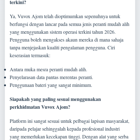
terkini?
Ya, Vuvox Ajom telah dioptimumkan sepenuhnya untuk
berfungsi dengan lancar pada semua jenis peranti mudah alih
yang menggunakan sistem operasi terkini tahun 2026.
Pengguna boleh mengakses akaun mereka di mana sahaja
tanpa menjejaskan kualiti pengalaman pengguna. Ciri
keserasian termasuk:
Antara muka mesra peranti mudah alih.
Penyelarasan data pantas merentas peranti.
Penggunaan bateri yang sangat minimum.
Siapakah yang paling sesuai menggunakan
perkhidmatan Vuvox Ajom?
Platform ini sangat sesuai untuk pelbagai lapisan masyarakat,
daripada pelajar sehinggalah kepada profesional industri
yang memerlukan kecekapan tinggi. Dengan alat yang serba