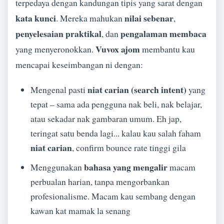
terpedaya dengan kandungan tipis yang sarat dengan
kata kunci
nilai sebenar
. Mereka mahukan
,
penyelesaian praktikal
pengalaman membaca
, dan
Vuvox ajom
yang menyeronokkan.
membantu kau
mencapai keseimbangan ni dengan:
niat carian (search intent)
Mengenal pasti
yang
tepat – sama ada pengguna nak beli, nak belajar,
atau sekadar nak gambaran umum. Eh jap,
teringat satu benda lagi... kalau kau salah faham
niat carian
, confirm bounce rate tinggi gila
bahasa yang mengalir
Menggunakan
macam
perbualan harian, tanpa mengorbankan
profesionalisme. Macam kau sembang dengan
kawan kat mamak la senang