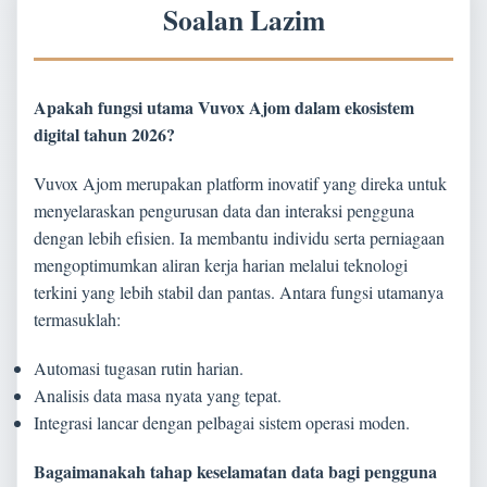
Soalan Lazim
Apakah fungsi utama Vuvox Ajom dalam ekosistem
digital tahun 2026?
Vuvox Ajom merupakan platform inovatif yang direka untuk
menyelaraskan pengurusan data dan interaksi pengguna
dengan lebih efisien. Ia membantu individu serta perniagaan
mengoptimumkan aliran kerja harian melalui teknologi
terkini yang lebih stabil dan pantas. Antara fungsi utamanya
termasuklah:
Automasi tugasan rutin harian.
Analisis data masa nyata yang tepat.
Integrasi lancar dengan pelbagai sistem operasi moden.
Bagaimanakah tahap keselamatan data bagi pengguna