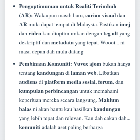
Pengoptimuman untuk
Realiti Terimbuh
(AR)
:
carian visual
Walaupun masih baru,
dan
AR
imej
mula dapat tempat di Malaysia. Pastikan
video
teg alt
dan
kau dioptimumkan dengan
yang
metadata
deskriptif dan
yang tepat. Woooi... ni
masa depan dah mula datang
Pembinaan Komuniti:
Vuvox ajom
bukan hanya
kandungan
laman web
tentang
di
. Libatkan
audiens
platform media sosial
forum
di
,
, dan
kumpulan perbincangan
untuk memahami
Maklum
keperluan mereka secara langsung.
balas
kandungan
ni akan bantu kau hasilkan
yang lebih tepat dan relevan. Kan dah cakap dah...
komuniti
adalah aset paling berharga