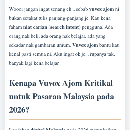
vuvox ajom
Woooi jangan ingat senang eh... sebab
ni
bukan setakat tulis panjang-panjang je. Kau kena
niat carian (search intent)
faham
pengguna. Ada
orang nak beli, ada orang nak belajar, ada yang
Vuvox ajom
sekadar nak gambaran umum.
bantu kau
kenal pasti semua ni. Aku ingat ok je... rupanya tak,
banyak lagi kena belajar
Kenapa
Vuvox Ajom
Kritikal
untuk
Pasaran Malaysia
pada
2026?
digital Malaysia
Landskap
pada 2026 menyaksikan