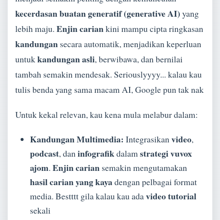
kecerdasan buatan generatif (generative AI)
yang
Enjin carian
lebih maju.
kini mampu cipta ringkasan
kandungan
secara automatik, menjadikan keperluan
kandungan asli
untuk
, berwibawa, dan bernilai
tambah semakin mendesak. Seriouslyyyy... kalau kau
tulis benda yang sama macam AI, Google pun tak nak
Untuk kekal relevan, kau kena mula melabur dalam:
Kandungan Multimedia:
video
Integrasikan
,
podcast
infografik
strategi vuvox
, dan
dalam
ajom
Enjin carian
.
semakin mengutamakan
hasil carian yang kaya
dengan pelbagai format
video tutorial
media. Bestttt gila kalau kau ada
sekali