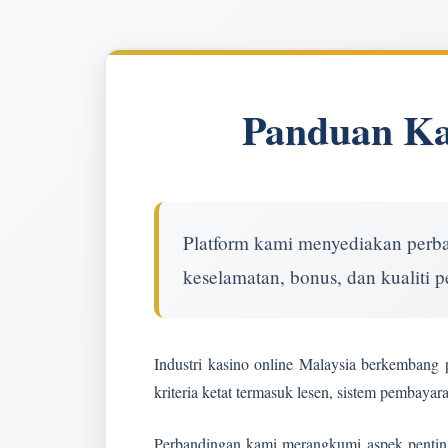
Panduan Kas
Platform kami menyediakan perba
keselamatan, bonus, dan kualiti
Industri kasino online Malaysia berkembang 
kriteria ketat termasuk lesen, sistem pembaya
Perbandingan kami merangkumi aspek penting 