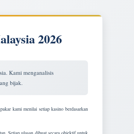
alaysia 2026
sia. Kami menganalisis
ang bijak.
pakar kami menilai setiap kasino berdasarkan
. Setiap ulasan dibuat secara objektif untuk