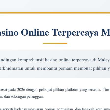
ino Online Terpercaya M
ndingan komprehensif kasino online terpercaya di Malay
 perkhidmatan untuk membantu pemain membuat pilihan y
pesat pada 2026 dengan pelbagai pilihan platform yang tersedia. Tim 
ran, dan sokongan pelanggan.
seperti kadar pembayaran, variasi permainan, dan langkah keselamatan