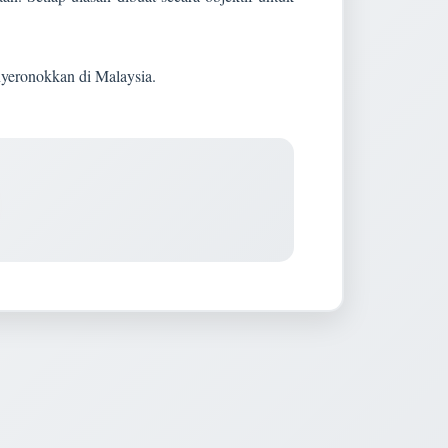
yeronokkan di Malaysia.