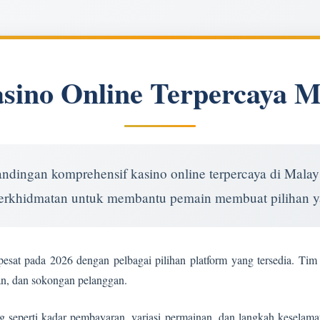
ino Online Terpercaya M
ndingan komprehensif kasino online terpercaya di Malay
 perkhidmatan untuk membantu pemain membuat pilihan y
pesat pada 2026 dengan pelbagai pilihan platform yang tersedia. Tim 
ran, dan sokongan pelanggan.
seperti kadar pembayaran, variasi permainan, dan langkah keselamatan