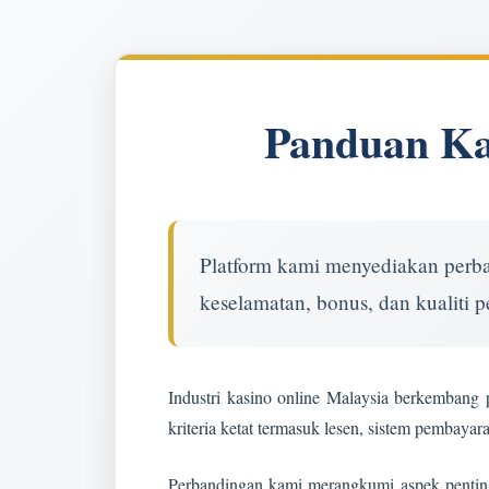
Panduan Kas
Platform kami menyediakan perba
keselamatan, bonus, dan kualiti
Industri kasino online Malaysia berkembang 
kriteria ketat termasuk lesen, sistem pembaya
Perbandingan kami merangkumi aspek penting 