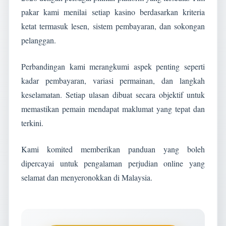
pakar kami menilai setiap kasino berdasarkan kriteria
ketat termasuk lesen, sistem pembayaran, dan sokongan
pelanggan.
Perbandingan kami merangkumi aspek penting seperti
kadar pembayaran, variasi permainan, dan langkah
keselamatan. Setiap ulasan dibuat secara objektif untuk
memastikan pemain mendapat maklumat yang tepat dan
terkini.
Kami komited memberikan panduan yang boleh
dipercayai untuk pengalaman perjudian online yang
selamat dan menyeronokkan di Malaysia.