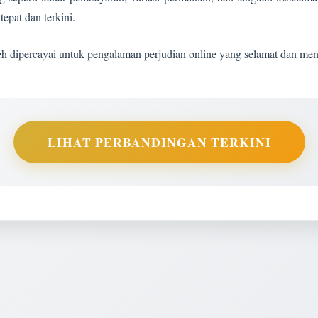
pat dan terkini.
 dipercayai untuk pengalaman perjudian online yang selamat dan men
LIHAT PERBANDINGAN TERKINI