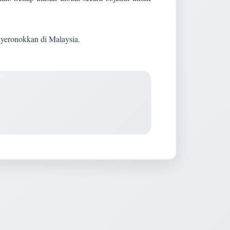
yeronokkan di Malaysia.