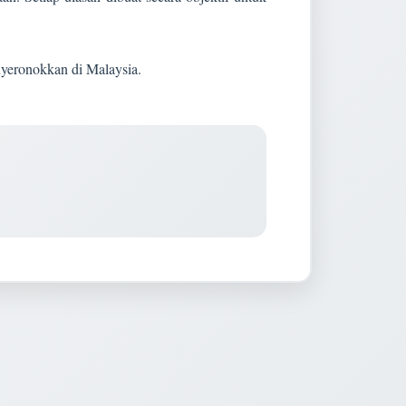
yeronokkan di Malaysia.