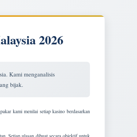
alaysia 2026
sia. Kami menganalisis
ang bijak.
pakar kami menilai setiap kasino berdasarkan
. Setiap ulasan dibuat secara objektif untuk