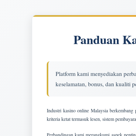
Panduan Kas
Platform kami menyediakan perba
keselamatan, bonus, dan kualiti
Industri kasino online Malaysia berkembang 
kriteria ketat termasuk lesen, sistem pembaya
Perbandingan kami merangkumi aspek penting 