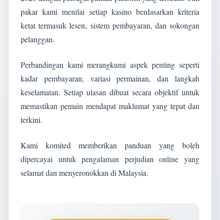
pakar kami menilai setiap kasino berdasarkan kriteria
ketat termasuk lesen, sistem pembayaran, dan sokongan
pelanggan.
Perbandingan kami merangkumi aspek penting seperti
kadar pembayaran, variasi permainan, dan langkah
keselamatan. Setiap ulasan dibuat secara objektif untuk
memastikan pemain mendapat maklumat yang tepat dan
terkini.
Kami komited memberikan panduan yang boleh
dipercayai untuk pengalaman perjudian online yang
selamat dan menyeronokkan di Malaysia.