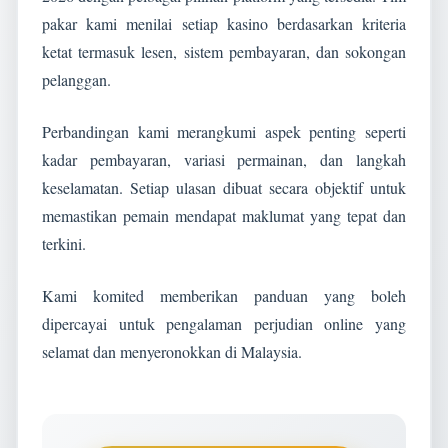
pakar kami menilai setiap kasino berdasarkan kriteria
ketat termasuk lesen, sistem pembayaran, dan sokongan
pelanggan.
Perbandingan kami merangkumi aspek penting seperti
kadar pembayaran, variasi permainan, dan langkah
keselamatan. Setiap ulasan dibuat secara objektif untuk
memastikan pemain mendapat maklumat yang tepat dan
terkini.
Kami komited memberikan panduan yang boleh
dipercayai untuk pengalaman perjudian online yang
selamat dan menyeronokkan di Malaysia.