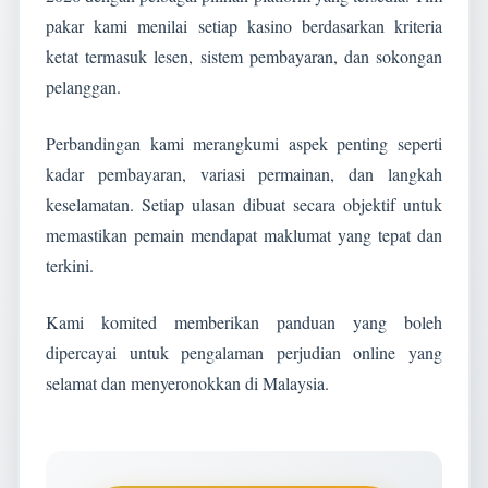
pakar kami menilai setiap kasino berdasarkan kriteria
ketat termasuk lesen, sistem pembayaran, dan sokongan
pelanggan.
Perbandingan kami merangkumi aspek penting seperti
kadar pembayaran, variasi permainan, dan langkah
keselamatan. Setiap ulasan dibuat secara objektif untuk
memastikan pemain mendapat maklumat yang tepat dan
terkini.
Kami komited memberikan panduan yang boleh
dipercayai untuk pengalaman perjudian online yang
selamat dan menyeronokkan di Malaysia.