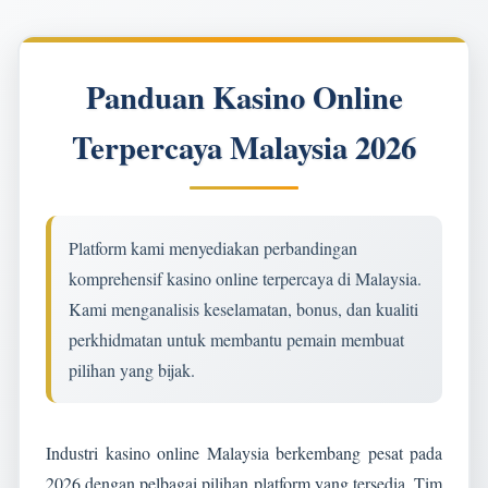
Panduan Kasino Online
Terpercaya Malaysia 2026
Platform kami menyediakan perbandingan
komprehensif kasino online terpercaya di Malaysia.
Kami menganalisis keselamatan, bonus, dan kualiti
perkhidmatan untuk membantu pemain membuat
pilihan yang bijak.
Industri kasino online Malaysia berkembang pesat pada
2026 dengan pelbagai pilihan platform yang tersedia. Tim