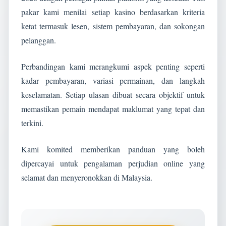
pakar kami menilai setiap kasino berdasarkan kriteria
ketat termasuk lesen, sistem pembayaran, dan sokongan
pelanggan.
Perbandingan kami merangkumi aspek penting seperti
kadar pembayaran, variasi permainan, dan langkah
keselamatan. Setiap ulasan dibuat secara objektif untuk
memastikan pemain mendapat maklumat yang tepat dan
terkini.
Kami komited memberikan panduan yang boleh
dipercayai untuk pengalaman perjudian online yang
selamat dan menyeronokkan di Malaysia.