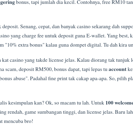
gering
bonus, tapi jumlah dia kecil. Contohnya, free RM10 tan
 deposit. Senang, cepat, dan banyak casino sekarang dah supp
casino yang charge fee untuk deposit guna E-wallet. Yang best, 
 "10% extra bonus" kalau guna dompet digital. Tu dah kira un
n kat casino yang takde license jelas. Kalau diorang tak tunjuk
account
na scam, deposit RM500, bonus dapat, tapi lepas tu
ke
bonus abuse". Padahal fine print tak cakap apa-apa. So, pilih 
100 welcome
tulis kesimpulan kan? Ok, so macam tu lah. Untuk
ing rendah, game sumbangan tinggi, dan license jelas. Baru la
at mencuba bro!