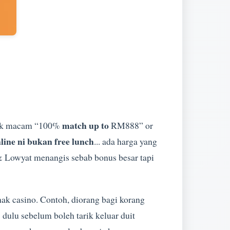
match
up to
k macam “100%
RM888” or
line ni bukan free lunch
... ada harga yang
 Lowyat menangis sebab bonus besar tapi
ak casino. Contoh, diorang bagi korang
ulu sebelum boleh tarik keluar duit