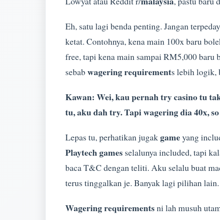
malaysia
Lowyat atau Reddit r/
, pastu baru 
Eh, satu lagi benda penting. Jangan terped
ketat. Contohnya, kena main 100x baru bol
free, tapi kena main sampai RM5,000 baru b
wagering requirement
sebab
s lebih logik
Kawan: Wei, kau pernah try casino tu ta
tu, aku dah try. Tapi wagering dia 40x, s
game
Lepas tu, perhatikan jugak
yang incl
Playtech
games
selalunya included, tapi k
baca T&C dengan teliti. Aku selalu buat mac
terus tinggalkan je. Banyak lagi pilihan lain.
Wagering requirements
ni lah musuh uta