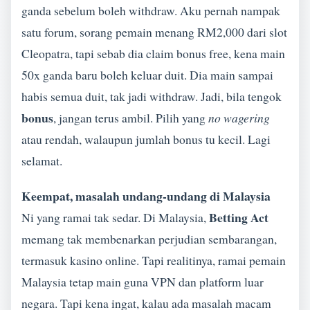
ganda sebelum boleh withdraw. Aku pernah nampak
satu forum, sorang pemain menang RM2,000 dari slot
Cleopatra, tapi sebab dia claim bonus free, kena main
50x ganda baru boleh keluar duit. Dia main sampai
habis semua duit, tak jadi withdraw. Jadi, bila tengok
bonus
, jangan terus ambil. Pilih yang
no wagering
atau rendah, walaupun jumlah bonus tu kecil. Lagi
selamat.
Keempat, masalah undang-undang di Malaysia
Betting Act
Ni yang ramai tak sedar. Di Malaysia,
memang tak membenarkan perjudian sembarangan,
termasuk kasino online. Tapi realitinya, ramai pemain
Malaysia tetap main guna VPN dan platform luar
negara. Tapi kena ingat, kalau ada masalah macam