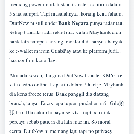
memang power untuk instant transfer, confirm dalam
5 saat sampai. Tapi masalahnya... korang kena faham,
Bank Negara
DuitNow ni still under
punya radar tau.
Maybank
Setiap transaksi ada rekod dia. Kalau
atau
bank lain nampak korang transfer duit banyak-banyak
GrabPay
ke e-wallet macam
atau ke platform judi...
haa confirm kena flag.
Aku ada kawan, dia guna DuitNow transfer RM5k ke
satu casino online. Lepas tu dalam 2 hari je, Maybank
data
dia kena freeze terus. Bank panggil dia
ng
branch, tanya "Encik, apa tujuan pindahan ni?" Gila紧
张 bro. Dia cakap la bayar servis... tapi bank tak
percaya sebab pattern dia lain macam. So moral
no privacy
cerita, DuitNow ni memang laju tapi