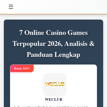
☰
7 Online Casino Games
Terpopular 2026, Analisis &
Panduan Lengkap
Bonus 110%
WECLUB