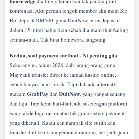
house edge
dia tinggi kalau kau tak pandai pilih
kombinasi. Aku pernah tengok member aku main Sic
Bo, deposit RM500, guna DuitNow terus, lepas tu
dalam 15 minit habis licin sebab dia main ikut feeling
semata-mata. Tak buat homework langsung.
Kedua, soal payment method - Ni penting gila
Sekarang ni, tahun 2026, dah jarang orang guna
Maybank transfer direct ke laman kasino online,
sebab banyak bank block. Tapi dah ada alternatif
GrabPay
DuitNow
macam
dan
, yang sangat senang
dan laju. Tapi kena hati-hati, ada sesetengah platform
yang takde logo rasmi atau tak guna sistem payment
yang dikenali. Kalau kau nampak site suruh kau
transfer duit ke akaun personal random, lari jauh-jauh.