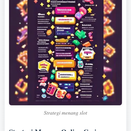
Strategi menang slot