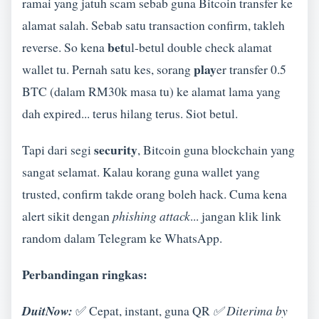
ramai yang jatuh scam sebab guna Bitcoin transfer ke
alamat salah. Sebab satu transaction confirm, takleh
bet
reverse. So kena
ul-betul double check alamat
play
wallet tu. Pernah satu kes, sorang
er transfer 0.5
BTC (dalam RM30k masa tu) ke alamat lama yang
dah expired... terus hilang terus. Siot betul.
security
Tapi dari segi
, Bitcoin guna blockchain yang
sangat selamat. Kalau korang guna wallet yang
trusted, confirm takde orang boleh hack. Cuma kena
alert sikit dengan
phishing attack
... jangan klik link
random dalam Telegram ke WhatsApp.
Perbandingan ringkas:
DuitNow:
✅ Cepat, instant, guna QR
✅ Diterima by