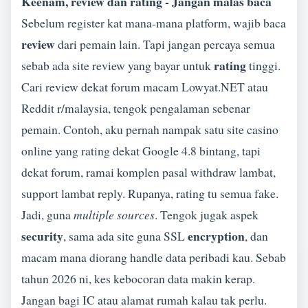
Keenam, review dan rating - Jangan malas baca
Sebelum register kat mana-mana platform, wajib baca
review
dari pemain lain. Tapi jangan percaya semua
rating
sebab ada site review yang bayar untuk
tinggi.
Cari review dekat forum macam Lowyat.NET atau
Reddit r/malaysia, tengok pengalaman sebenar
pemain. Contoh, aku pernah nampak satu site casino
online yang rating dekat Google 4.8 bintang, tapi
dekat forum, ramai komplen pasal withdraw lambat,
support lambat reply. Rupanya, rating tu semua fake.
Jadi, guna
multiple sources
. Tengok jugak aspek
security
encryption
, sama ada site guna SSL
, dan
macam mana diorang handle data peribadi kau. Sebab
tahun 2026 ni, kes kebocoran data makin kerap.
Jangan bagi IC atau alamat rumah kalau tak perlu.