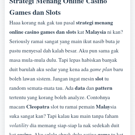
Strategi Menang Online Casino
Games dan Slots
strategi menang
Haaa korang nak gak tau pasal
online casino games dan slots
Malaysia
kat
ni kan?
Seriously ramai sangat yang main ikut nasib buta je
pastu menyesal dah kalah besar. Aku pun sama gak
masa mula-mula dulu. Tapi lepas habiskan banyak
duit barulah aku sedar yang kena ada
game plan
baru
slot
boleh lawan sistem. Jangan ingat mesin
tu
data
pattern
random semata-mata tau. Ada
dan
tertentu yang korang boleh analyze. Contohnya
Cleopatra
Malay
macam
slot tu ramai pemain
sia
suka sangat kan? Tapi kalau kau main tanpa faham
volatility
dia memang siap-siap la nak sedekah duit
casino
game
kat
. Aku selalu check dulu
rating
tu kat