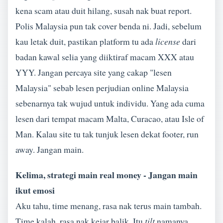
kena scam atau duit hilang, susah nak buat report.
Polis Malaysia pun tak cover benda ni. Jadi, sebelum
kau letak duit, pastikan platform tu ada
license
dari
badan kawal selia yang diiktiraf macam XXX atau
YYY. Jangan percaya site yang cakap "lesen
Malaysia" sebab lesen perjudian online Malaysia
sebenarnya tak wujud untuk individu. Yang ada cuma
lesen dari tempat macam Malta, Curacao, atau Isle of
Man. Kalau site tu tak tunjuk lesen dekat footer, run
away. Jangan main.
Kelima, strategi main real money - Jangan main
ikut emosi
Aku tahu, time menang, rasa nak terus main tambah.
Time kalah, rasa nak kejar balik. Itu
tilt
namanya.