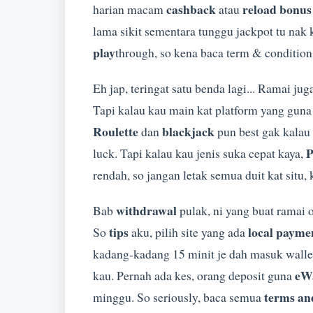
cashback
reload bonus
harian macam
atau
lama sikit sementara tunggu jackpot tu nak 
play
through, so kena baca term & conditio
Eh jap, teringat satu benda lagi... Ramai ju
Tapi kalau kau main kat platform yang gun
Roulette
blackjack
dan
pun best gak kalau 
P
luck. Tapi kalau kau jenis suka cepat kaya,
rendah, so jangan letak semua duit kat situ,
withdrawal
Bab
pulak, ni yang buat ramai 
tips
local
payme
So
aku, pilih site yang ada
kadang-kadang 15 minit je dah masuk wallet
eWa
kau. Pernah ada kes, orang deposit guna
terms an
minggu. So seriously, baca semua