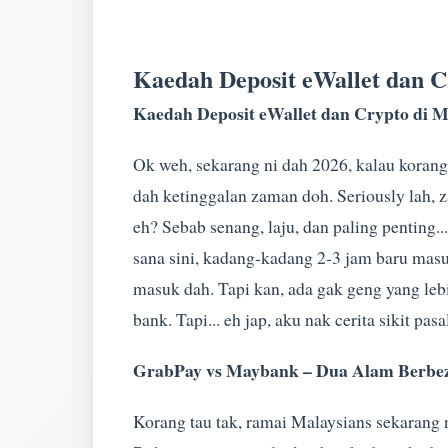
Kaedah Deposit eWallet dan C
Kaedah Deposit eWallet dan Crypto di 
Ok weh, sekarang ni dah 2026, kalau korang 
dah ketinggalan zaman doh. Seriously lah, 
eh? Sebab senang, laju, dan paling penting..
sana sini, kadang-kadang 2-3 jam baru masuk
masuk dah. Tapi kan, ada gak geng yang leb
bank. Tapi... eh jap, aku nak cerita sikit
GrabPay vs Maybank – Dua Alam Berbe
Korang tau tak, ramai Malaysians sekarang n