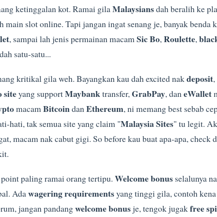
Malaysians
ang ketinggalan kot. Ramai gila
dah beralih ke pla
 main slot online. Tapi jangan ingat senang je, banyak benda 
let
Sic Bo
Roulette
blac
, sampai lah jenis permainan macam
,
,
ah satu-satu...
deposit
ng kritikal gila weh. Bayangkan kau dah excited nak
,
 site
Maybank
GrabPay
eWallet
yang support
transfer,
, dan
m
ypto
Bitcoin
Ethereum
macam
dan
, ni memang best sebab ce
Malaysia Sites
ati-hati, tak semua site yang claim "
" tu legit. 
gat, macam nak cabut gigi. So before kau buat apa-apa, check d
it.
Welcome bonus
point paling ramai orang tertipu.
selalunya n
wagering requirements
ebal. Ada
yang tinggi gila, contoh ken
welcome bonus
free sp
forum, jangan pandang
je, tengok jugak