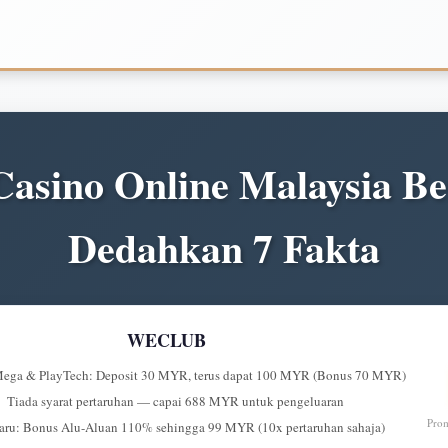
Casino Online Malaysia Be
Dedahkan 7 Fakta
WECLUB
ega & PlayTech: Deposit 30 MYR, terus dapat 100 MYR (Bonus 70 MYR)
Tiada syarat pertaruhan — capai 688 MYR untuk pengeluaran
Prom
baru: Bonus Alu-Aluan 110% sehingga 99 MYR (10x pertaruhan sahaja)