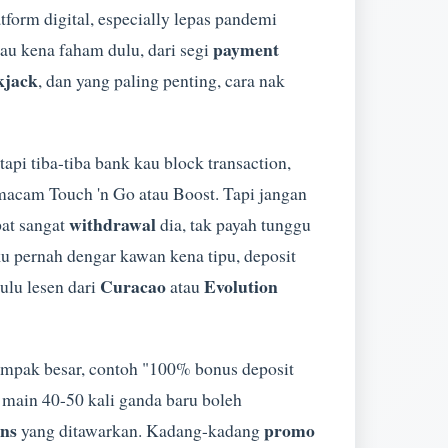
tform digital, especially lepas pandemi
payment
kau kena faham dulu, dari segi
kjack
, dan yang paling penting, cara nak
 tapi tiba-tiba bank kau block transaction,
acam Touch 'n Go atau Boost. Tapi jangan
withdrawal
pat sangat
dia, tak payah tunggu
Aku pernah dengar kawan kena tipu, deposit
Curacao
Evolution
ulu lesen dari
atau
ampak besar, contoh "100% bonus deposit
a main 40-50 kali ganda baru boleh
ins
promo
yang ditawarkan. Kadang-kadang